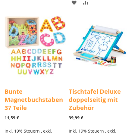
ZUR
ZUR
WUNSCHLISTE
VERGLEICHSLISTE
WUNSCHLISTE
VERGLEICHSLISTE
HINZUFÜGEN
HINZUFÜGEN
HINZUFÜGEN
HINZUFÜGEN
Bunte
Tischtafel Deluxe
Magnetbuchstaben
doppelseitig mit
37 Teile
Zubehör
11,59 €
39,99 €
Inkl. 19% Steuern
,
exkl.
Inkl. 19% Steuern
,
exkl.