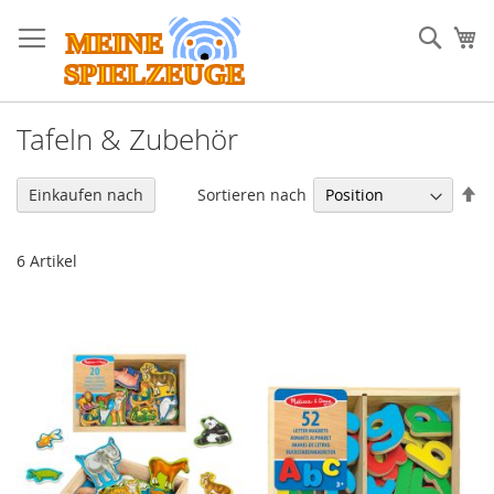
Direkt
zum
Such
Me
Inhalt
Tafeln & Zubehör
In
Sortieren nach
Einkaufen nach
ab
Re
6
Artikel