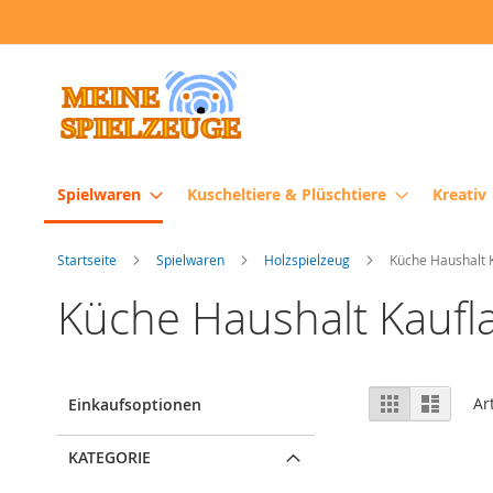
Direkt
zum
Inhalt
Spielwaren
Kuscheltiere & Plüschtiere
Kreativ
Startseite
Spielwaren
Holzspielzeug
Küche Haushalt 
Küche Haushalt Kaufl
Ansicht
Raster
Liste
Ar
Einkaufsoptionen
als
KATEGORIE