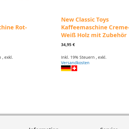
New Classic Toys
hine Rot-
Kaffeemaschine Creme
Weiß Holz mit Zubehör
34,95 €
rn
,
exkl.
Inkl. 19% Steuern
,
exkl.
Versandkosten
eite
r