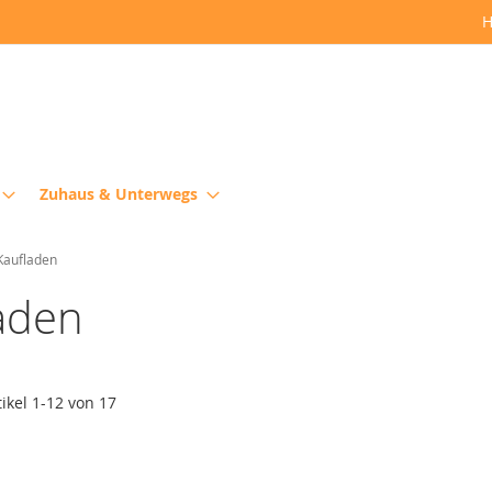
H
Zuhaus & Unterwegs
Kaufladen
aden
tikel
1
-
12
von
17