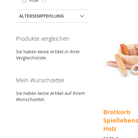
VIGA
1
Lieferzeit
Lieferzeit
2 - 3 Arbeitstage
2 - 3 Arbeitstage
Nicht auf Lager
Nicht auf Lager
Lieferzeit
2 - 3 Arbeitstage
ALTERSEMPFEHLUNG
Nicht auf Lager
ZUR
ZUR
ZUR
ZUR
ZUR
ZUR
WUNSCHLISTE
WUNSCHLISTE
VERGLEICHSLISTE
VERGLEICHSLISTE
Produkte vergleichen
WUNSCHLISTE
VERGLEICHSLISTE
HINZUFÜGEN
HINZUFÜGEN
HINZUFÜGEN
HINZUFÜGEN
HINZUFÜGEN
HINZUFÜGEN
Sie haben keine Artikel in Ihrer
Vergleichsliste
Mein Wunschzettel
Sie haben keine Artikel auf Ihrem
Wunschzettel.
Brotkorb
Spielleben
Holz