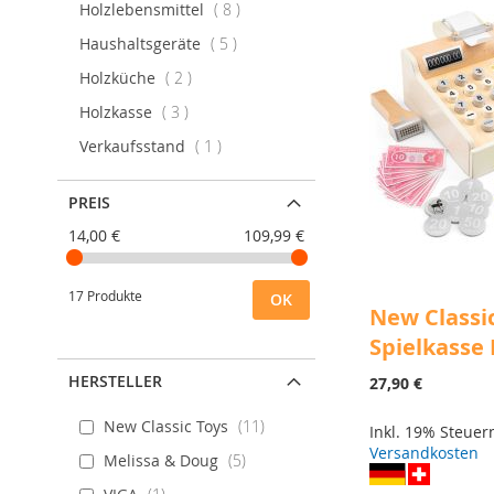
Artikel
Holzlebensmittel
8
Artikel
Haushaltsgeräte
5
Artikel
Holzküche
2
Artikel
Holzkasse
3
Artikel
Verkaufsstand
1
PREIS
14,00 €
109,99 €
17 Produkte
OK
New Classi
Spielkasse
HERSTELLER
27,90 €
New Classic Toys
11
Inkl. 19% Steue
Versandkosten
Melissa & Doug
5