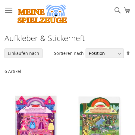
Direkt
zum
Such
Me
Inhalt
Aufkleber & Stickerheft
In
Sortieren nach
Einkaufen nach
ab
Re
6
Artikel