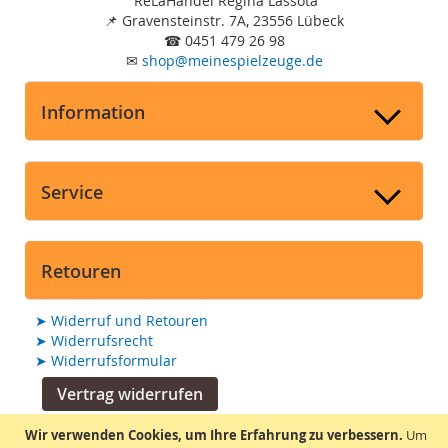
ReLaHandel Regina Lassota
📌
Gravensteinstr. 7A, 23556 Lübeck
☎
0451 479 26 98
✉
shop
@
meinespielzeuge.de
Information
Service
Retouren
➤
Widerruf und Retouren
➤
Widerrufsrecht
➤
Widerrufsformular
Vertrag widerrufen
Wir verwenden Cookies, um Ihre Erfahrung zu verbessern.
Um
Suchmaschine unterstützt von