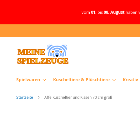
vom
01.
bis
08. August
haben w
Direkt
zum
Inhalt
Spielwaren
Kuscheltiere & Plüschtiere
Kreativ
Startseite
Affe Kuscheltier und Kissen 70 cm groß
Zum
Ende
der
Bildergalerie
springen