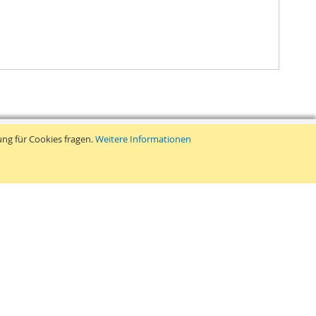
ung für Cookies fragen.
Weitere Informationen
Retouren
ang
➤
Widerruf und Retouren
en
➤
Widerrufsrecht
nd Versand
➤
Widerrufsformular
Suche
Vertrag widerrufen
hbegrife