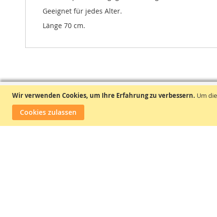
Geeignet für jedes Alter.
Länge 70 cm.
Wir verwenden Cookies, um Ihre Erfahrung zu verbessern.
Um die
Cookies zulassen
ReLaHandel Regina Lassota
📌
Gravensteinstr. 7A, 23556 Lübeck
☎
0451 479 26 98
✉
shop
@
meinespielzeuge.de