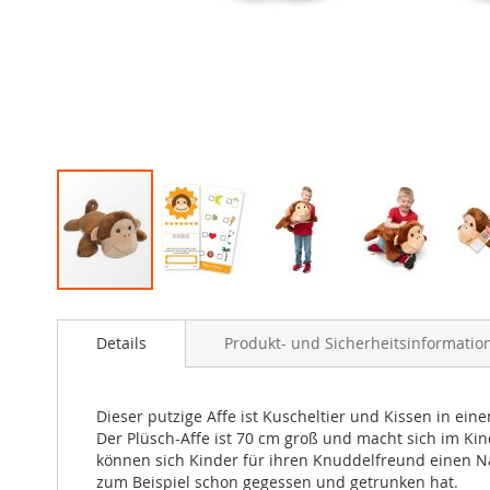
Zum
Anfang
Details
Produkt- und Sicherheitsinformatio
der
Bildergalerie
springen
Dieser putzige Affe ist Kuscheltier und Kissen in e
Der Plüsch-Affe ist 70 cm groß und macht sich im Ki
können sich Kinder für ihren Knuddelfreund einen Na
zum Beispiel schon gegessen und getrunken hat.