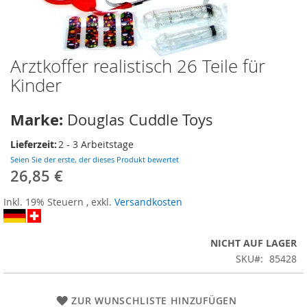
Arztkoffer realistisch 26 Teile für
Zum
Anfang
Kinder
der
Bildergalerie
Marke:
Douglas Cuddle Toys
springen
Lieferzeit:
2 - 3 Arbeitstage
Seien Sie der erste, der dieses Produkt bewertet
26,85 €
Inkl. 19% Steuern
,
exkl.
Versandkosten
NICHT AUF LAGER
SKU
85428
ZUR WUNSCHLISTE HINZUFÜGEN