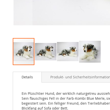
Zum
Anfang
Details
Produkt- und Sicherheitsinformatio
der
Bildergalerie
springen
Ein Plüschtier Hund, der wirklich naturgetreu aussieht
Sein flauschiges Fell in der Farb-Kombi Blue Merle, 
begeistert sein. Ein felliger Freund, den Tierliebhab
Blickfang auf Sofa oder Bett.