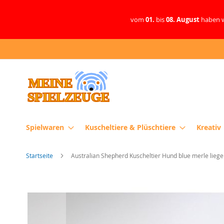
vom
01.
bis
08. August
haben w
Direkt
zum
Inhalt
Spielwaren
Kuscheltiere & Plüschtiere
Kreativ
Startseite
Australian Shepherd Kuscheltier Hund blue merle lieg
Zum
Ende
der
Bildergalerie
springen