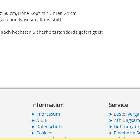
z 60 cm, Höhe Kopf mit Ohren 24 cm
 Augen und Nase aus Kunststoff
 nach höchsten Sicherheitsstandards gefertigt ist
Information
Service
➤
Impressum
➤
Bestellvorg
➤
A G B
➤
Zahlungsart
➤
Datenschutz
➤
Lieferung u
➤
Cookies
➤
Erweiterte 
➤
Kontaktformular
➤
Beliebte Suc