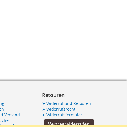
Retouren
ang
➤
Widerruf und Retouren
en
➤
Widerrufsrecht
nd Versand
➤
Widerrufsformular
Suche
Vertrag widerrufen
hbegrife