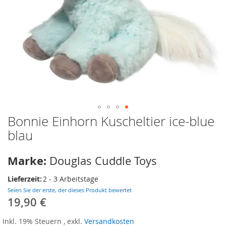
Bonnie Einhorn Kuscheltier ice-blue
Zum
Anfang
blau
der
Bildergalerie
Marke:
Douglas Cuddle Toys
springen
Lieferzeit:
2 - 3 Arbeitstage
Seien Sie der erste, der dieses Produkt bewertet
19,90 €
Inkl. 19% Steuern
,
exkl.
Versandkosten