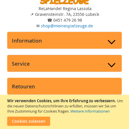
ReLaHandel Regina Lassota
📌
Gravensteinstr. 7A, 23556 Lübeck
☎
0451 479 26 98
✉
shop
@
meinespielzeuge.de
Information
Service
Retouren
➤
Widerruf und Retouren
Wir verwenden Cookies, um Ihre Erfahrung zu verbessern.
Um
die neuen Datenschutzrichtlinien zu erfüllen, müssen wir Sie um
➤
Widerrufsrecht
Ihre Zustimmung für Cookies fragen.
Weitere Informationen
➤
Widerrufsformular
Cookies zulassen
Vertrag widerrufen