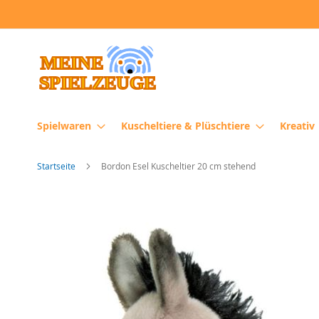
Direkt
zum
Inhalt
Spielwaren
Kuscheltiere & Plüschtiere
Kreativ
Startseite
Bordon Esel Kuscheltier 20 cm stehend
Zum
Ende
der
Bildergalerie
springen