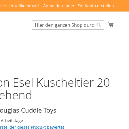
erzlich willkommen!
Anmelden
Ein Konto erstellen
Mein W
Suche
Suche
n Esel Kuscheltier 20
tehend
ouglas Cuddle Toys
3 Arbeitstage
erste, der dieses Produkt bewertet