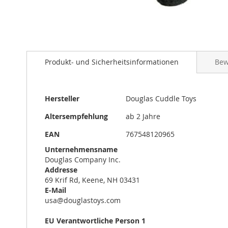
Zum
Anfang
Produkt- und Sicherheitsinformationen
Bew
der
Bildergalerie
springen
Mehr
Hersteller
Douglas Cuddle Toys
Informationen
Altersempfehlung
ab 2 Jahre
EAN
767548120965
Unternehmensname
Douglas Company Inc.
Addresse
69 Krif Rd, Keene, NH 03431
E-Mail
usa@douglastoys.com
EU Verantwortliche Person 1