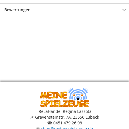
Bewertungen
ReLaHandel Regina Lassota
📌
Gravensteinstr. 7A, 23556 Lübeck
☎
0451 479 26 98
✉
shop
@
meinespielzeuge.de