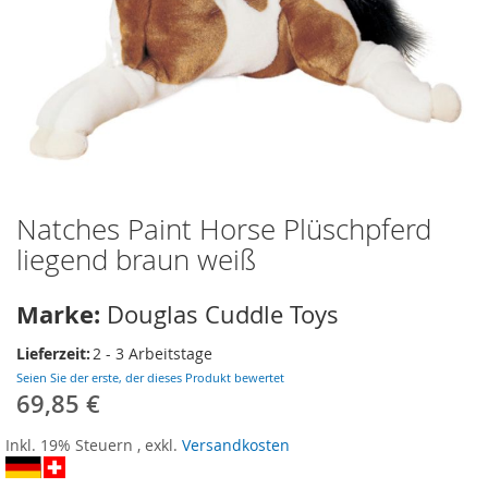
Natches Paint Horse Plüschpferd
Zum
Anfang
liegend braun weiß
der
Bildergalerie
Marke:
Douglas Cuddle Toys
springen
Lieferzeit:
2 - 3 Arbeitstage
Seien Sie der erste, der dieses Produkt bewertet
69,85 €
Inkl. 19% Steuern
,
exkl.
Versandkosten