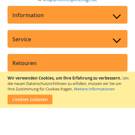
Information
Service
Retouren
➤
Widerruf und Retouren
Wir verwenden Cookies, um Ihre Erfahrung zu verbessern.
Um
die neuen Datenschutzrichtlinien zu erfüllen, müssen wir Sie um
➤
Widerrufsrecht
Ihre Zustimmung für Cookies fragen.
Weitere Informationen
➤
Widerrufsformular
Cookies zulassen
Vertrag widerrufen
Suchmaschine unterstützt von
ElasticSuite