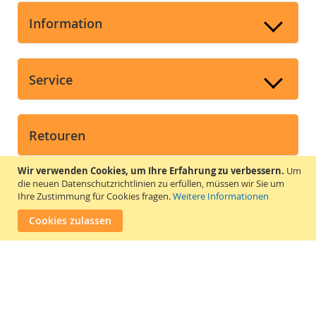
Information
Service
Retouren
➤
Widerruf und Retouren
Wir verwenden Cookies, um Ihre Erfahrung zu verbessern.
Um
die neuen Datenschutzrichtlinien zu erfüllen, müssen wir Sie um
➤
Widerrufsrecht
Ihre Zustimmung für Cookies fragen.
Weitere Informationen
➤
Widerrufsformular
Cookies zulassen
Vertrag widerrufen
Suchmaschine unterstützt von
ElasticSuite
Copyright © 2026 ReLa Handel. All rights reserved.