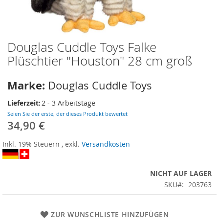
Douglas Cuddle Toys Falke
Zum
Anfang
Plüschtier "Houston" 28 cm groß
der
Bildergalerie
Marke:
Douglas Cuddle Toys
springen
Lieferzeit:
2 - 3 Arbeitstage
Seien Sie der erste, der dieses Produkt bewertet
34,90 €
Inkl. 19% Steuern
,
exkl.
Versandkosten
NICHT AUF LAGER
SKU
203763
ZUR WUNSCHLISTE HINZUFÜGEN