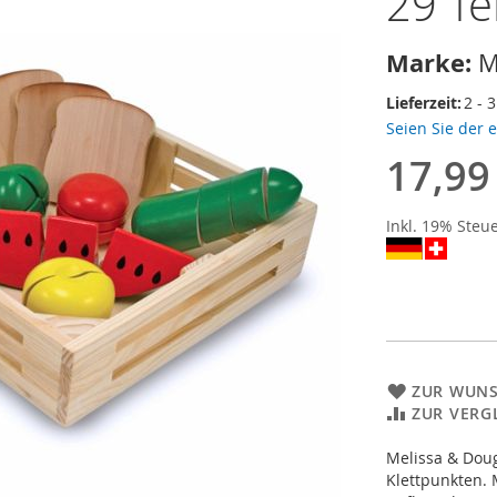
29 Te
Marke:
M
Lieferzeit:
2 - 
Seien Sie der 
17,99
Inkl. 19% Steu
ZUR WUNS
ZUR VERG
Melissa & Doug
Klettpunkten. 