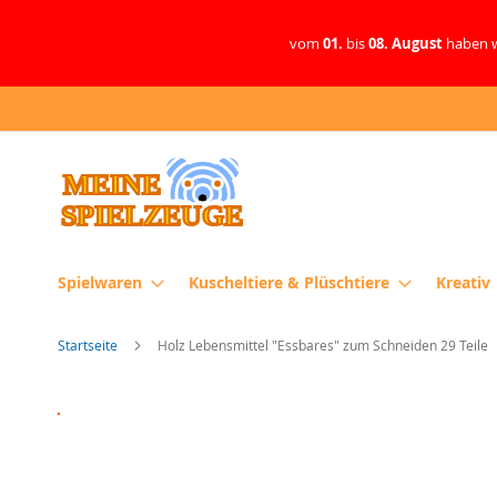
vom
01.
bis
08. August
haben w
Direkt
zum
Inhalt
Spielwaren
Kuscheltiere & Plüschtiere
Kreativ
Startseite
Holz Lebensmittel "Essbares" zum Schneiden 29 Teile
Zum
Ende
der
Bildergalerie
springen