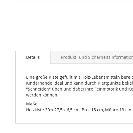
Zum
Anfang
Details
Produkt- und Sicherheitsinformatio
der
Bildergalerie
springen
Eine große Kiste gefüllt mit Holz-Lebensmitteln bere
Kinderhände ideal und kann durch Klettpunkte belie
"Schneiden" üben und dabei ihre Feinmotorik und Koo
werden können.
Maße:
Holzkiste 30 x 27,5 x 6,5 cm, Brot 15 cm, Möhre 13 cm