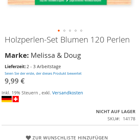
Holzperlen-Set Blumen 120 Perlen
Zum
Anfang
der
Marke:
Melissa & Doug
Bildergalerie
springen
Lieferzeit:
2 - 3 Arbeitstage
Seien Sie der erste, der dieses Produkt bewertet
9,99 €
Inkl. 19% Steuern
,
exkl.
Versandkosten
NICHT AUF LAGER
SKU
14178
ZUR WUNSCHLISTE HINZUFÜGEN