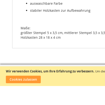
auswaschbare Farbe
stabiler Holzkasten zur Aufbewahrung
Maße:
größter Stempel 5 x 3,5 cm, mittlerer Stempel 3,5 x 3,5
Holzkasten 28 x 18 x 4 cm
Wir verwenden Cookies, um Ihre Erfahrung zu verbessern.
Um die
Cookies zulassen
ReLaHandel Regina Lassota
📌
Gravensteinstr. 7A, 23556 Lübeck
☎
0451 479 26 98
✉
shop
@
meinespielzeuge.de