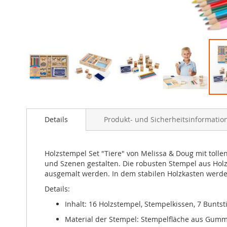
Zum
Anfang
Details
Produkt- und Sicherheitsinformatio
der
Bildergalerie
springen
Holzstempel Set "Tiere" von Melissa & Doug mit tollen
und Szenen gestalten. Die robusten Stempel aus Holz
ausgemalt werden. In dem stabilen Holzkasten werden 
Details:
Inhalt: 16 Holzstempel, Stempelkissen, 7 Buntsti
Material der Stempel: Stempelfläche aus Gummi,