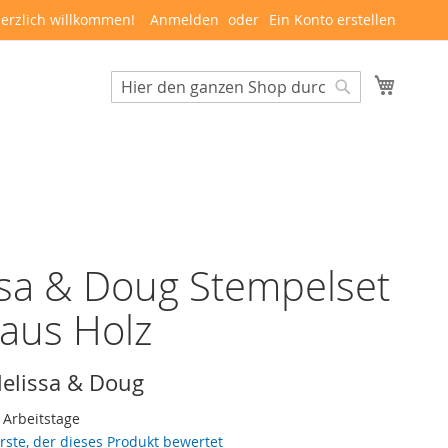
erzlich willkommen!
Anmelden
Ein Konto erstellen
Mein W
Suche
Suche
sa & Doug Stempelset
 aus Holz
elissa & Doug
3 Arbeitstage
erste, der dieses Produkt bewertet