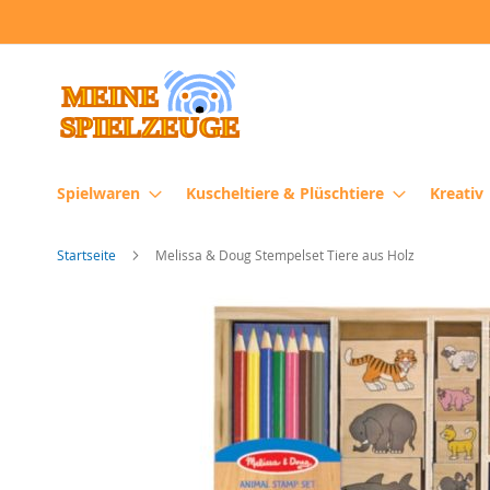
Direkt
zum
Inhalt
Spielwaren
Kuscheltiere & Plüschtiere
Kreativ
Startseite
Melissa & Doug Stempelset Tiere aus Holz
Zum
Ende
der
Bildergalerie
springen