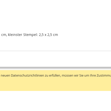
 cm, kleinster Stempel: 2,5 x 2,5 cm
 neuen Datenschutzrichtlinien zu erfüllen, müssen wir Sie um Ihre Zustimm
Information
Service
➤
Impressum
➤
Bestellvorg
➤
A G B
➤
Zahlungsart
➤
Datenschutz
➤
Lieferung u
➤
Cookies
➤
Erweiterte 
➤
Kontaktformular
➤
Beliebte Suc