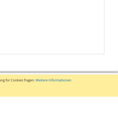
ung für Cookies fragen.
Weitere Informationen
Retouren
ang
➤
Widerruf und Retouren
en
➤
Widerrufsrecht
nd Versand
➤
Widerrufsformular
Suche
Vertrag widerrufen
hbegrife