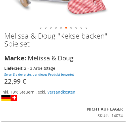
Melissa & Doug "Kekse backen"
Zum
Anfang
Spielset
der
Bildergalerie
Marke:
Melissa & Doug
springen
Lieferzeit:
2 - 3 Arbeitstage
Seien Sie der erste, der dieses Produkt bewertet
22,99 €
Inkl. 19% Steuern
,
exkl.
Versandkosten
NICHT AUF LAGER
SKU
14074