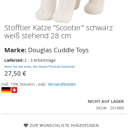
Stofftier Katze "Scooter" schwarz
Zum
Anfang
weiß stehend 28 cm
der
Bildergalerie
Marke:
Douglas Cuddle Toys
springen
Lieferzeit:
2 - 3 Arbeitstage
Seien Sie der erste, der dieses Produkt bewertet
27,50 €
Inkl. 19% Steuern
,
exkl.
Versandkosten
NICHT AUF LAGER
SKU
201868
ZUR WUNSCHLISTE HINZUFÜGEN