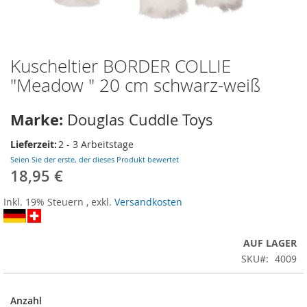
Kuscheltier BORDER COLLIE
Zum
Anfang
"Meadow " 20 cm schwarz-weiß
der
Bildergalerie
Marke:
Douglas Cuddle Toys
springen
Lieferzeit:
2 - 3 Arbeitstage
Seien Sie der erste, der dieses Produkt bewertet
18,95 €
Inkl. 19% Steuern
,
exkl.
Versandkosten
AUF LAGER
SKU
4009
Anzahl