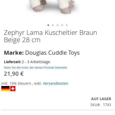
Zephyr Lama Kuscheltier Braun
Zum
Anfang
Beige 28 cm
der
Bildergalerie
Marke:
Douglas Cuddle Toys
springen
Lieferzeit:
2 - 3 Arbeitstage
Seien Sie der erste, der dieses Produkt bewertet
21,90 €
Inkl. 19% Steuern
,
exkl.
Versandkosten
AUF LAGER
SKU
1743