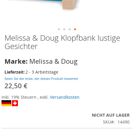
Melissa & Doug Klopfbank lustige
Zum
Anfang
Gesichter
der
Bildergalerie
Marke:
Melissa & Doug
springen
Lieferzeit:
2 - 3 Arbeitstage
Seien Sie der erste, der dieses Produkt bewertet
22,50 €
Inkl. 19% Steuern
,
exkl.
Versandkosten
NICHT AUF LAGER
SKU
14490