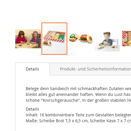
Zum
Anfang
Details
Produkt- und Sicherheitsinformatio
der
Bildergalerie
springen
Belege dein Sandwich mit schmackhaften Zutaten wie 
bleibt alles gut aneinander haften. Wenn du Lust ha
schöne "Knirschgeräusche". In der großen stabilen Ho
Details
Inhalt: 16 kombinierbare Teile zum Gestalten belegter
Maße: Scheibe Brot 7,5 x 6,5 cm, Scheibe Käse 7 x 7 cm