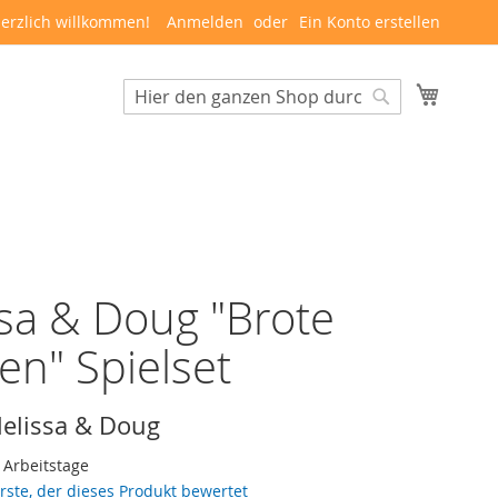
erzlich willkommen!
Anmelden
Ein Konto erstellen
Mein W
Suche
Suche
sa & Doug "Brote
en" Spielset
elissa & Doug
3 Arbeitstage
erste, der dieses Produkt bewertet