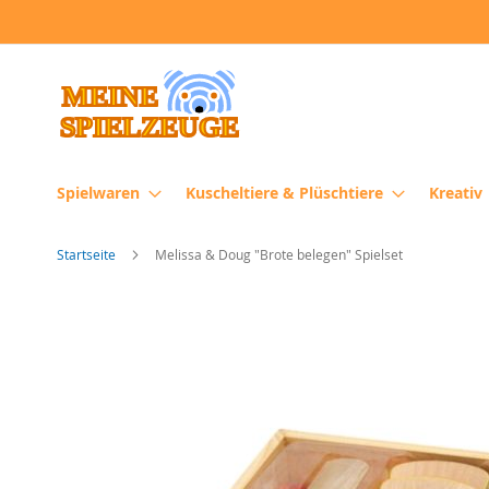
Direkt
zum
Inhalt
Spielwaren
Kuscheltiere & Plüschtiere
Kreativ
Startseite
Melissa & Doug "Brote belegen" Spielset
Zum
Ende
der
Bildergalerie
springen