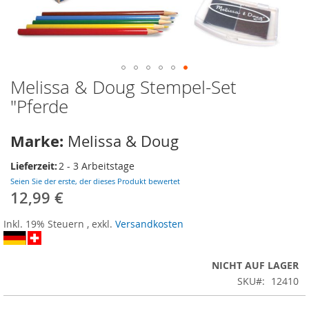
Melissa & Doug Stempel-Set
Zum
Anfang
"Pferde
der
Bildergalerie
Marke:
Melissa & Doug
springen
Lieferzeit:
2 - 3 Arbeitstage
Seien Sie der erste, der dieses Produkt bewertet
12,99 €
Inkl. 19% Steuern
,
exkl.
Versandkosten
NICHT AUF LAGER
SKU
12410