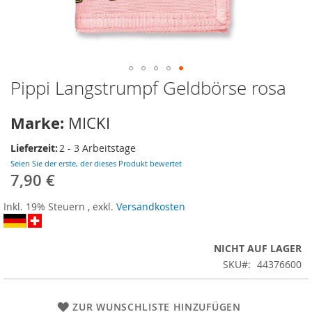
Pippi Langstrumpf Geldbörse rosa
Zum
Anfang
der
Marke:
MICKI
Bildergalerie
springen
Lieferzeit:
2 - 3 Arbeitstage
Seien Sie der erste, der dieses Produkt bewertet
7,90 €
Inkl. 19% Steuern
,
exkl.
Versandkosten
NICHT AUF LAGER
SKU
44376600
ZUR WUNSCHLISTE HINZUFÜGEN