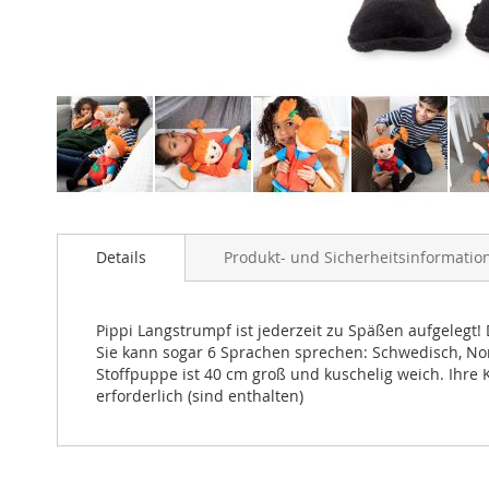
Zum
Anfang
Details
Produkt- und Sicherheitsinformatio
der
Bildergalerie
springen
Pippi Langstrumpf ist jederzeit zu Späßen aufgelegt!
Sie kann sogar 6 Sprachen sprechen: Schwedisch, Nor
Stoffpuppe ist 40 cm groß und kuschelig weich. Ihre
erforderlich (sind enthalten)