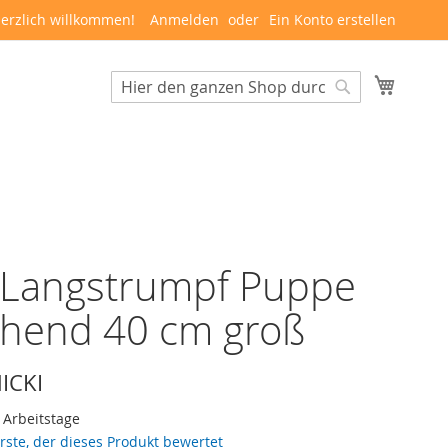
erzlich willkommen!
Anmelden
Ein Konto erstellen
Mein W
Suche
Suche
 Langstrumpf Puppe
chend 40 cm groß
ICKI
3 Arbeitstage
erste, der dieses Produkt bewertet