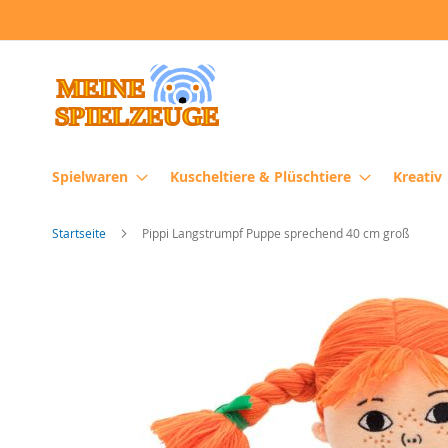
Direkt
zum
Inhalt
Spielwaren
Kuscheltiere & Plüschtiere
Kreativ
Startseite
Pippi Langstrumpf Puppe sprechend 40 cm groß
Zum
Ende
der
Bildergalerie
springen