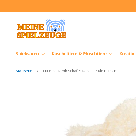
Direkt
zum
Inhalt
Spielwaren
Kuscheltiere & Plüschtiere
Kreativ
Startseite
Little Bit Lamb Schaf Kuscheltier Klein 13 cm
Zum
Ende
der
Bildergalerie
springen