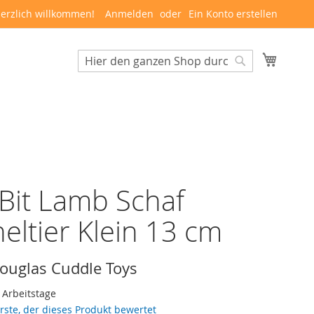
erzlich willkommen!
Anmelden
Ein Konto erstellen
Mein W
Suche
Suche
e Bit Lamb Schaf
eltier Klein 13 cm
ouglas Cuddle Toys
3 Arbeitstage
erste, der dieses Produkt bewertet