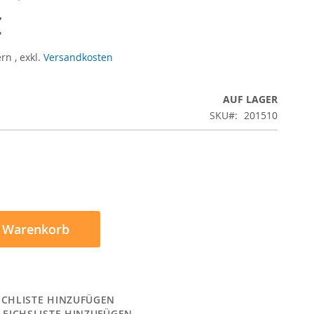
€
ern
,
exkl.
Versandkosten
AUF LAGER
SKU
201510
n Warenkorb
CHLISTE HINZUFÜGEN
LEICHSLISTE HINZUFÜGEN