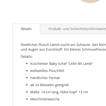
Zum
Anfang
Details
Produkt- und Sicherheitsinformatio
der
Bildergalerie
springen
Niedliches Plüsch-Lamm sucht ein Zuhause. Das klei
und Augen aus Kunststoff. Ein kleiner Schmusefreund,
Details:
Kuscheltier Baby Schaf "Little Bit Lamb"
wollweißes Plüschfell
handliches Format
ab 24 Monaten geeignet
Maße: 14 cm lang, Höhe Kopf: 13 cm
Maschinenwäsche