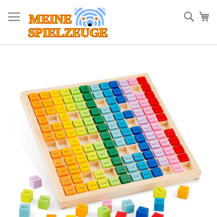
Direkt
zum
Such
Me
Inhalt
Zum
Ende
der
Bildergalerie
springen