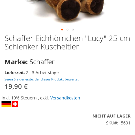
Schaffer Eichhörnchen "Lucy" 25 cm
Zum
Anfang
Schlenker Kuscheltier
der
Bildergalerie
Marke:
Schaffer
springen
Lieferzeit:
2 - 3 Arbeitstage
Seien Sie der erste, der dieses Produkt bewertet
19,90 €
Inkl. 19% Steuern
,
exkl.
Versandkosten
NICHT AUF LAGER
SKU
5691