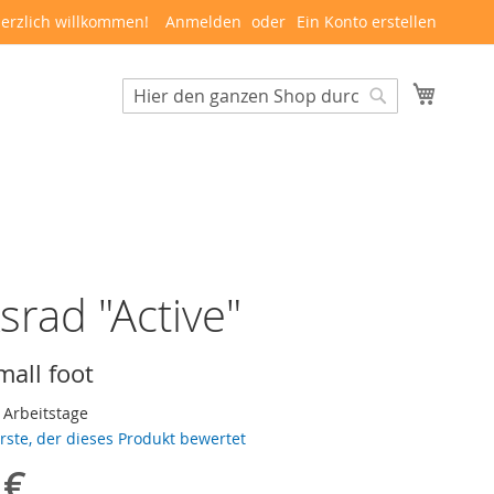
erzlich willkommen!
Anmelden
Ein Konto erstellen
Mein W
Suche
Suche
srad "Active"
mall foot
3 Arbeitstage
erste, der dieses Produkt bewertet
 €