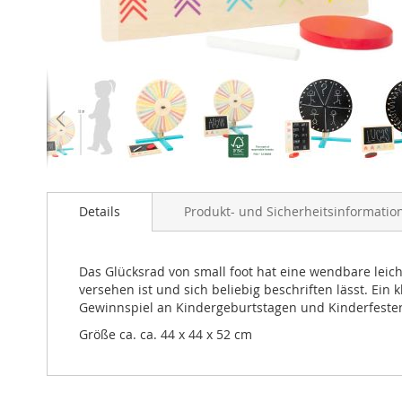
Zum
Anfang
Details
Produkt- und Sicherheitsinformatio
der
Bildergalerie
springen
Das Glücksrad von small foot hat eine wendbare leich
versehen ist und sich beliebig beschriften lässt. Ei
Gewinnspiel an Kindergeburtstagen und Kinderfesten 
Größe ca. ca. 44 x 44 x 52 cm