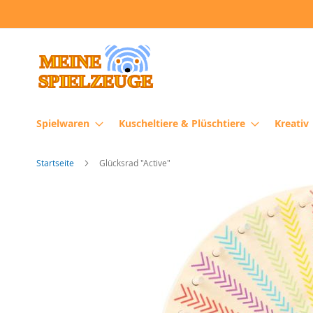
Direkt
zum
Inhalt
Spielwaren
Kuscheltiere & Plüschtiere
Kreativ
Startseite
Glücksrad "Active"
Zum
Ende
der
Bildergalerie
springen