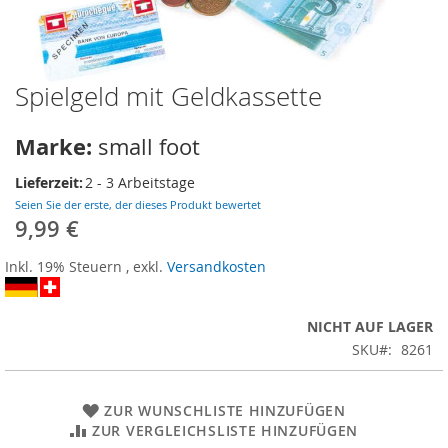
Spielgeld mit Geldkassette
Zum
Anfang
der
Marke:
small foot
Bildergalerie
springen
Lieferzeit:
2 - 3 Arbeitstage
Seien Sie der erste, der dieses Produkt bewertet
9,99 €
Inkl. 19% Steuern
,
exkl.
Versandkosten
NICHT AUF LAGER
SKU
8261
ZUR WUNSCHLISTE HINZUFÜGEN
ZUR VERGLEICHSLISTE HINZUFÜGEN