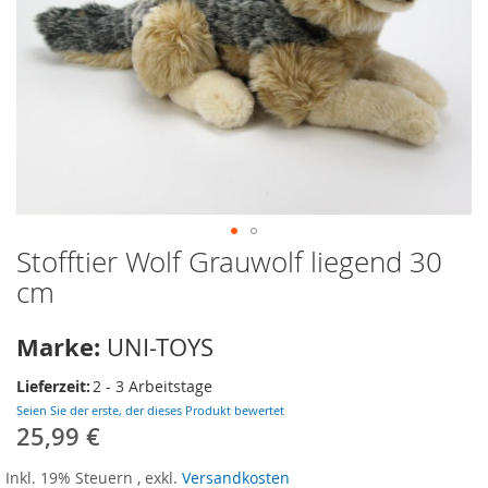
Stofftier Wolf Grauwolf liegend 30
Zum
Anfang
cm
der
Bildergalerie
Marke:
UNI-TOYS
springen
Lieferzeit:
2 - 3 Arbeitstage
Seien Sie der erste, der dieses Produkt bewertet
25,99 €
Inkl. 19% Steuern
,
exkl.
Versandkosten