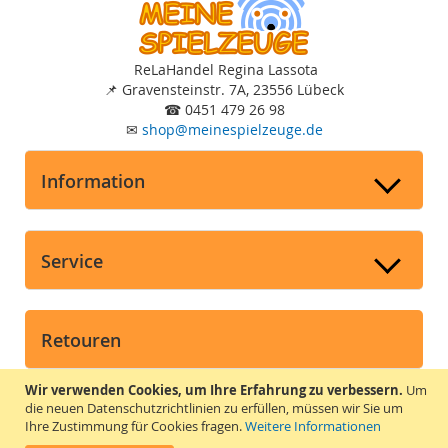
ReLaHandel Regina Lassota
📌
Gravensteinstr. 7A, 23556 Lübeck
☎
0451 479 26 98
✉
shop
@
meinespielzeuge.de
Information
Service
Retouren
➤
Widerruf und Retouren
Wir verwenden Cookies, um Ihre Erfahrung zu verbessern.
Um
die neuen Datenschutzrichtlinien zu erfüllen, müssen wir Sie um
➤
Widerrufsrecht
Ihre Zustimmung für Cookies fragen.
Weitere Informationen
➤
Widerrufsformular