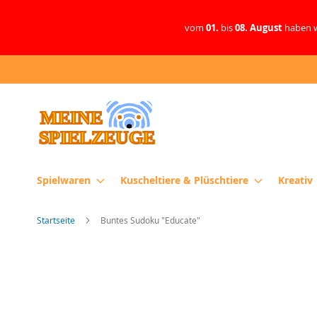
vom
01.
bis
08. August
haben w
Direkt
zum
Inhalt
Spielwaren
Kuscheltiere & Plüschtiere
Kreativ
Startseite
Buntes Sudoku "Educate"
Zum
Ende
der
Bildergalerie
springen