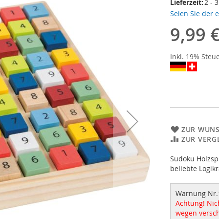
Lieferzeit:
2 - 
Seien Sie der 
9,99 
Inkl. 19% Steu
ZUR WUNS
ZUR VERG
Sudoku Holzspi
beliebte Logik
Warnung Nr.
Achtung! Nich
wegen versch