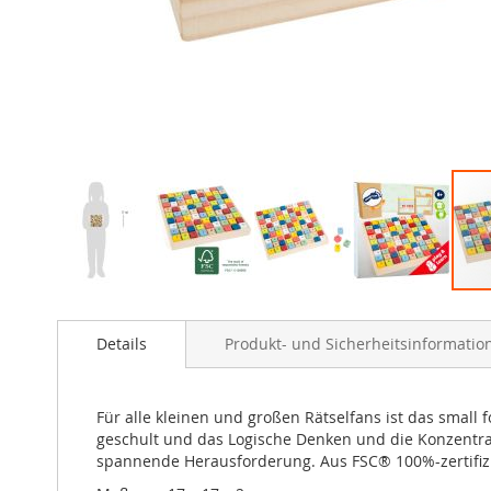
Zum
Anfang
Details
Produkt- und Sicherheitsinformatio
der
Bildergalerie
springen
Für alle kleinen und großen Rätselfans ist das smal
geschult und das Logische Denken und die Konzentratio
spannende Herausforderung. Aus FSC® 100%-zertifiz