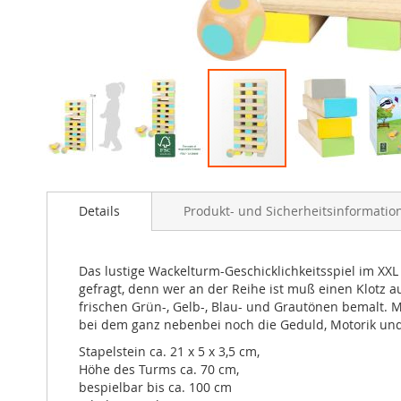
Zum
Anfang
Details
Produkt- und Sicherheitsinformatio
der
Bildergalerie
springen
Das lustige Wackelturm-Geschicklichkeitsspiel im XXL 
gefragt, denn wer an der Reihe ist muß einen Klotz 
frischen Grün-, Gelb-, Blau- und Grautönen bemalt. Mit
bei dem ganz nebenbei noch die Geduld, Motorik und
Stapelstein ca. 21 x 5 x 3,5 cm,
Höhe des Turms ca. 70 cm,
bespielbar bis ca. 100 cm