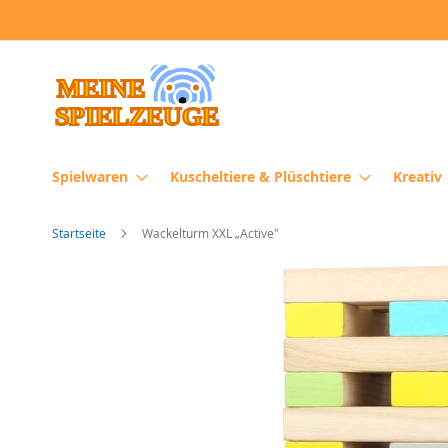
Direkt
zum
Inhalt
Spielwaren
Kuscheltiere & Plüschtiere
Kreativ
Startseite
Wackelturm XXL „Active"
Zum
Ende
der
Bildergalerie
springen