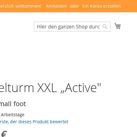
erzlich willkommen!
Anmelden
Ein Konto erstellen
Mein W
Suche
Suche
lturm XXL „Active"
mall foot
3 Arbeitstage
erste, der dieses Produkt bewertet
 €