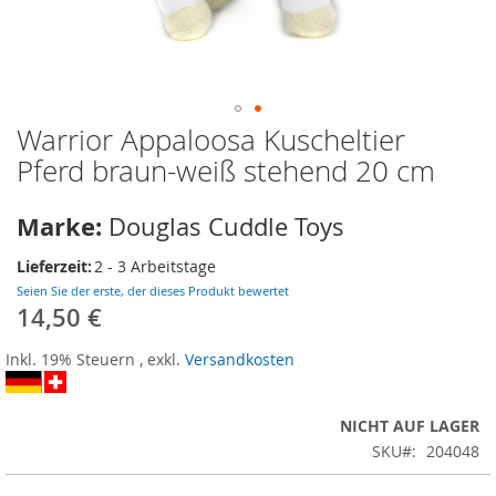
Warrior Appaloosa Kuscheltier
Zum
Anfang
Pferd braun-weiß stehend 20 cm
der
Bildergalerie
Marke:
Douglas Cuddle Toys
springen
Lieferzeit:
2 - 3 Arbeitstage
Seien Sie der erste, der dieses Produkt bewertet
14,50 €
Inkl. 19% Steuern
,
exkl.
Versandkosten
NICHT AUF LAGER
SKU
204048