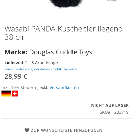
Wasabi PANDA Kuscheltier liegend
Zum
Anfang
38 cm
der
Bildergalerie
Marke:
Douglas Cuddle Toys
springen
Lieferzeit:
2 - 3 Arbeitstage
Seien Sie der erste, der dieses Produkt bewertet
28,99 €
Inkl. 19% Steuern
,
exkl.
Versandkosten
NICHT AUF LAGER
SKU
203719
ZUR WUNSCHLISTE HINZUFÜGEN