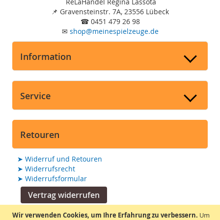
ReLaHandel Regina Lassota
📌
Gravensteinstr. 7A, 23556 Lübeck
☎
0451 479 26 98
✉
shop
@
meinespielzeuge.de
Information
Service
Retouren
➤
Widerruf und Retouren
➤
Widerrufsrecht
➤
Widerrufsformular
Vertrag widerrufen
Wir verwenden Cookies, um Ihre Erfahrung zu verbessern.
Um
Suchmaschine unterstützt von