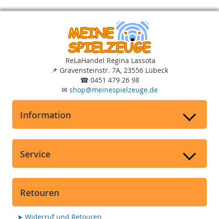
ReLaHandel Regina Lassota
📌
Gravensteinstr. 7A, 23556 Lübeck
☎
0451 479 26 98
✉
shop
@
meinespielzeuge.de
Information
Service
Retouren
➤
Widerruf und Retouren