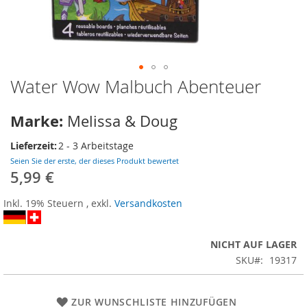
Water Wow Malbuch Abenteuer
Zum
Anfang
der
Marke:
Melissa & Doug
Bildergalerie
springen
Lieferzeit:
2 - 3 Arbeitstage
Seien Sie der erste, der dieses Produkt bewertet
5,99 €
Inkl. 19% Steuern
,
exkl.
Versandkosten
NICHT AUF LAGER
SKU
19317
ZUR WUNSCHLISTE HINZUFÜGEN