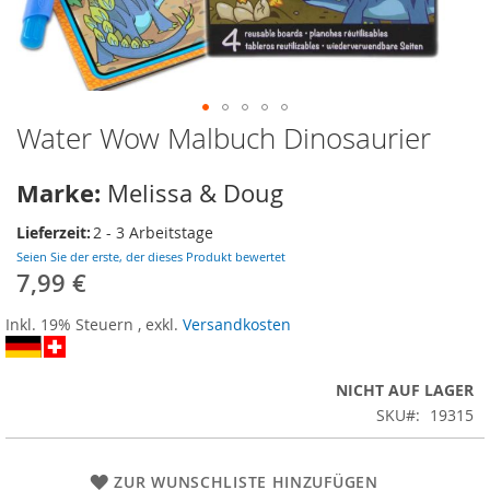
Water Wow Malbuch Dinosaurier
Zum
Anfang
der
Marke:
Melissa & Doug
Bildergalerie
springen
Lieferzeit:
2 - 3 Arbeitstage
Seien Sie der erste, der dieses Produkt bewertet
7,99 €
Inkl. 19% Steuern
,
exkl.
Versandkosten
NICHT AUF LAGER
SKU
19315
ZUR WUNSCHLISTE HINZUFÜGEN